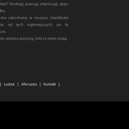
bie? Studiuję, pracuję, imprezuję, śpię i
łko.
ecka zakochany w muzyce. Uwielbiam
ia, od tych najmniejszych, po te
sze.
tem, wiedzą wszyscy, którzy mnie znają.
Ludzie
Aferzasta
Kontakt