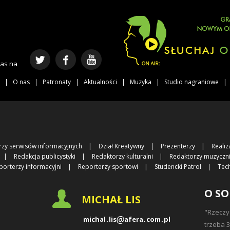
nas na
O nas
Patronaty
Aktualności
Muzyka
Studio nagraniowe
rzy serwisów informacyjnych
Dział Kreatywny
Prezenterzy
Realiz
Redakcja publicystyki
Redaktorzy kulturalni
Redaktorzy muzyczn
porterzy informacyjni
Reporterzy sportowi
Studencki Patrol
Tec
O SO
MICHAŁ LIS
"Rzeczy
michal
lis
afera
com
pl
trzeba 