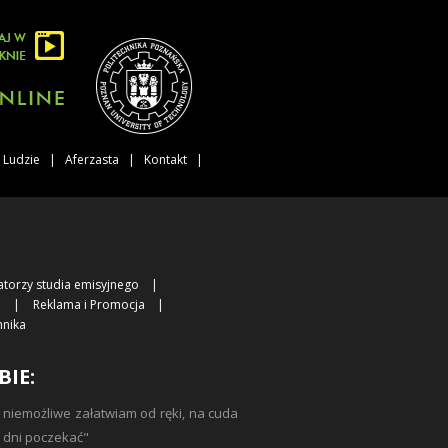
Ludzie
Aferzasta
Kontakt
atorzy studia emisyjnego
i
Reklama i Promocja
hnika
BIE:
 niemożliwe załatwiam od ręki, na cuda
3 dni poczekać"