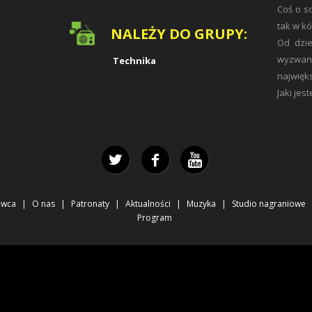
Coś o so
tak w kó
NALEŻY DO GRUPY:
Od dzi
wyzwan
Technika
najwięk
Jaki jes
awca
O nas
Patronaty
Aktualności
Muzyka
Studio nagraniowe
Program