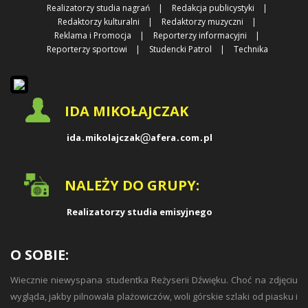
Realizatorzy studia nagrań
Redakcja publicystyki
Redaktorzy kulturalni
Redaktorzy muzyczni
Reklama i Promocja
Reporterzy informacyjni
Reporterzy sportowi
Studencki Patrol
Technika
IDA MIKOŁAJCZAK
ida
mikolajczak
afera
com
pl
NALEŻY DO GRUPY:
Realizatorzy studia emisyjnego
O SOBIE:
Wiecznie niewyspana studentka Reżyserii Dźwięku. Choć na zdjęciu
wygląda, jakby pilnowała plażowiczów, woli górskie szlaki od piasku i