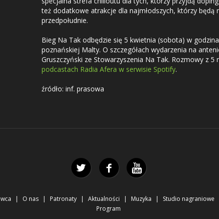
specjalna strefa chilloutu dla tych, którzy przyjdą dopi
też dodatkowe atrakcje dla najmłodszych, którzy będą 
przedpołudnie.
Bieg Na Tak odbędzie się 5 kwietnia (sobota) w godzina
poznańskiej Malty. O szczegółach wydarzenia na antenie
Gruszczyński ze Stowarzyszenia Na Tak. Rozmowy z 5
podcastach Radia Afera w serwisie Spotify
.
źródło: inf. prasowa
awca
O nas
Patronaty
Aktualności
Muzyka
Studio nagraniowe
Program