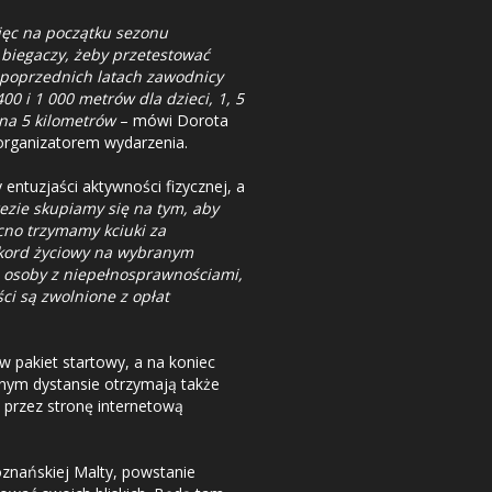
więc na początku sezonu
 biegaczy, żeby przetestować
poprzednich latach zawodnicy
0 i 1 000 metrów dla dzieci, 1, 5
 na 5 kilometrów
– mówi Dorota
organizatorem wydarzenia.
ntuzjaści aktywności fizycznej, a
ezie skupiamy się na tym, aby
cno trzymamy kciuki za
ekord życiowy na wybranym
ie osoby z niepełnosprawnościami,
ci są zwolnione z opłat
 pakiet startowy, a na koniec
nym dystansie otrzymają także
 przez stronę internetową
oznańskiej Malty, powstanie