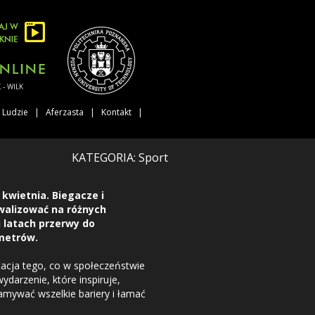
WILK
Ludzie
Aferzasta
Kontakt
KATEGORIA: Sport
 kwietnia. Biegacze i
walizować na różnych
u latach przerwy do
metrów.
tacja tego, co w społeczeństwie
wydarzenie, które inspiruje,
amywać wszelkie bariery i łamać