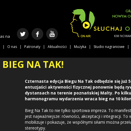
nas na
KIM NOWAK - 
O nas
Patronaty
Aktualności
Muzyka
Studio nagraniowe
. BIEG NA TAK!
Czternasta edycja Biegu Na Tak odbędzie się już 5
entuzjaści aktywności fizycznej ponownie będą ry
dystansach na terenie poznańskiej Malty. Po kilk
harmonogramu wydarzenia wraca bieg na 10 kilo
Bieg Na Tak to nie tylko sportowa impreza. To manifes
jest najważniejsze: równości, akceptacji i integracji. To 
mobilizuje i pokazuje, że wspólnymi siłami można przeł
stereotypy.