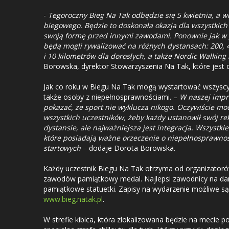
-
Tegoroczny Bieg Na Tak odbędzie się 5 kwietnia, a 
biegowego. Będzie to doskonała okazja dla wszystkich
swoją formę przed innymi zawodami. Ponownie jak w 
będą mogli rywalizować na różnych dystansach: 200, 40
i 10 kilometrów dla dorosłych, a także Nordic Walking
Borowska, dyrektor Stowarzyszenia Na Tak, które jest 
Jak co roku w Biegu Na Tak mogą wystartować wszyscy e
także osoby z niepełnosprawnościami. –
W naszej impr
pokazać, że sport nie wyklucza nikogo. Oczywiście mo
wszystkich uczestników, żeby każdy ustanowił swój r
dystansie, ale najważniejsza jest integracja. Wszystk
które posiadają ważne orzeczenie o niepełnosprawnoś
startowych
– dodaje Dorota Borowska.
Każdy uczestnik Biegu Na Tak otrzyma od organizatorów
zawodów pamiątkowy medal. Najlepsi zawodnicy na da
pamiątkowe statuetki. Zapisy na wydarzenie możliwe są
www.bieg.natak.pl
.
W strefie kibica, która zlokalizowana będzie na mecie p