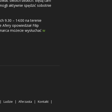
ngować swoich bliskich. Będą tam
mogli aktywnie spędzić sobotnie
ch 9.30 – 14.00 na terenie
 Afery opowiedział Filip
 marca możecie wysłuchać
w
Ludzie
Aferzasta
Kontakt