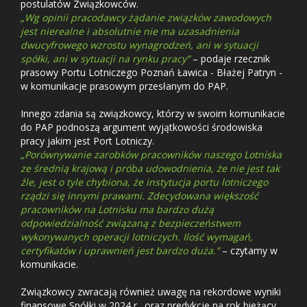
postulatów Związkowców.
„Wg opinii pracodawcy żądanie związków zawodowych
jest nierealne i absolutnie nie ma uzasadnienia
dwucyfrowego wzrostu wynagrodzeń, ani w sytuacji
spółki, ani w sytuacji na rynku pracy”
– podaje rzecznik
prasowy Portu Lotniczego Poznań Ławica - Błażej Patryn -
w komunikacje prasowym przesłanym do PAP.
Innego zdania są związkowcy, którzy w swoim komunikacie
do PAP podnoszą argument wyjątkowości środowiska
pracy jakim jest Port Lotniczy.
„Porównywanie zarobków pracowników naszego Lotniska
ze średnią krajową i próba udowodnienia, że nie jest tak
źle, jest o tyle chybiona, że instytucja portu lotniczego
rządzi się innymi prawami. Zdecydowana większość
pracowników na Lotnisku ma bardzo dużą
odpowiedzialność związaną z bezpieczeństwem
wykonywanych operacji lotniczych. Ilość wymagań,
certyfikatów i uprawnień jest bardzo duża.”
– czytamy w
komunikacie.
Związkowcy zwracają również uwagę na rekordowe wyniki
finansowe Spółki w 2024 r., oraz predykcje na rok bieżący.