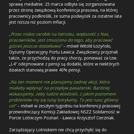
sprawę medialnie. 25 marca odbyła się zorganizowana
przez stronę związkową konferencja prasowa, na której
pracownicy podkreślili, że suma podwyżek za ostatnie lata
jest niższa niż poziom inflacji.
„Przez niskie zarobki na lotnisku, większość z Nas,
pracowników, jest zmuszona do tego, aby pracować
gdzieś jeszcze dodatkowo”
– mówił Witold Łożyński,
Dyżurny Operacyjny Portu Ławica. Związkowcy przyznali
także, że przychodzą do pracy chorzy, ponieważ za tzw.
„L4” odejmowane z pensji są dodatki, które w niektórych
działach stanowią prawie 40% pensji.
„Na ten moment nie planujemy żadnej akcji, która
miałaby wpłynąć na przepływ pasażerski. Bardziej
wskazujemy, żeby ludzie wiedzieli, z jakim poziomem
problemów my się tutaj borykamy. To jest nasz główny
cel”
– mówił w zeszłym tygodniu na konferencji prasowej
przewodniczący Komisji Zakładowej NSZZ Solidarność w
Porcie Lotniczym Poznań - Ławica Krzysztof Cierzniak.
Zarządzający Lotniskiem nie chcą przychylić się do