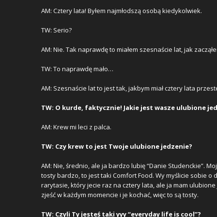
AM: Cztery lata! Byłem najmłodszą osobą kiedykolwiek.
TW: Serio?
AM: Nie. Tak naprawdę to miałem szesnaście lat, jak zaczął
TW: To naprawdę mało…
AM: Szesnaście lat to jest tak, jakbym miał cztery lata prze
TW: O kurde, faktycznie! Jakie jest wasze ulubione je
AM: Krew mi leci z palca.
TW: Czy krew to jest Twoje ulubione jedzenie?
AM: Nie, średnio, ale ja bardzo lubię “Danie Studenckie”. M
tosty bardzo, to jest taki Comfort Food. Wy myślicie sobie o
rarytasie, który jecie raz na cztery lata, ale ja mam ulubion
zjeść w każdym momencie i je kochać, więc to są tosty.
TW: Czyli Ty jesteś taki yyy “everyday life is cool”?