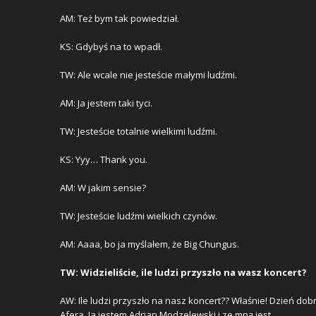
AM: Też bym tak powiedział.
KS: Gdybyś na to wpadł.
TW: Ale wcale nie jesteście małymi ludźmi.
AM: Ja jestem taki tyci.
TW: Jesteście totalnie wielkimi ludźmi.
KS: Yyy… Thank you.
AM: W jakim sensie?
TW: Jesteście ludźmi wielkich czynów.
AM: Aaaa, bo ja myślałem, że Big Chungus.
TW: Widzieliście, ile ludzi przyszło na wasz koncert?
AW: Ile ludzi przyszło na nasz koncert?? Właśnie! Dzień dob
Afera. Ja jestem Adrian Modzelewski i ze mną jest…