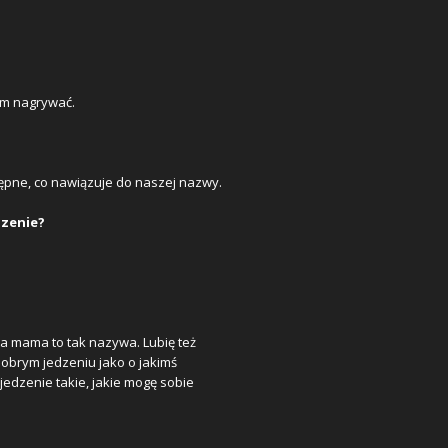
em nagrywać.
stępne, co nawiązuje do naszej nazwy.
dzenie?
oja mama to tak nazywa. Lubię też
 dobrym jedzeniu jako o jakimś
e jedzenie takie, jakie mogę sobie