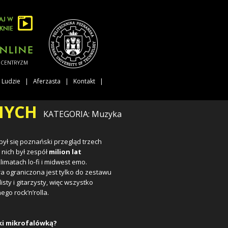
NTRYZM
Ludzie
Aferzasta
Kontakt
NYCH
KATEGORIA: Muzyka
dbył się poznański przegląd trzech
 nich był zespół
milion lat
imatach lo-fi i midwest emo.
ra ograniczona jest tylko do zestawu
ty i gitarzysty, więc wszystko
go rock’n’rolla.
ki mikrofalówką?