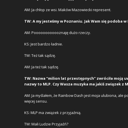
AM: Ja chłop ze wsi. Maków Mazowiecki represent.
TW: A my jesteśmy w Poznaniu. Jak Wam się podoba w
AM: Poooooooooooznaję dużo rzeczy.
KS: Jest bardzo ładnie.
TW: Też tak sądzę.
AM: Ja też tak sądzę.
TW: Nazwa “milion lat przestępnych” zwróciła moją u
nazwy to MLP. Czy Wasza muzyka ma jakiś związek z M
AM: Ja myślałem, że Rainbow Dash jest moja ulubiona, ale 
więcej sensu.
KS: MLP ma związek z przyjaźnią.
TW: Mali Ludzie Przyjaźń?