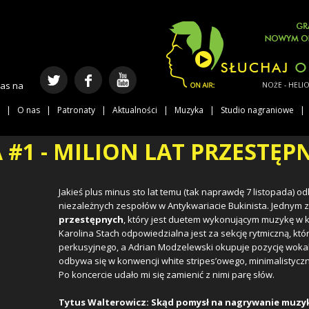
nas na
NOŻE - HELIOCE
O nas
Patronaty
Aktualności
Muzyka
Studio nagraniowe
#1 - MILION LAT PRZESTĘP
Jakieś plus minus sto lat temu (tak naprawdę 7 listopada) o
niezależnych zespołów w Antykwariacie Bukinista. Jednym z
przestępnych
, który jest duetem wykonującym muzykę w kl
Karolina Stach odpowiedzialna jest za sekcję rytmiczną, któ
perkusyjnego, a Adrian Modzelewski okupuje pozycję wokalis
odbywa się w konwencji white stripes’owego, minimalistyczne
Po koncercie udało mi się zamienić z nimi parę słów.
Tytus Walterowicz: Skąd pomysł na nagrywanie muzy