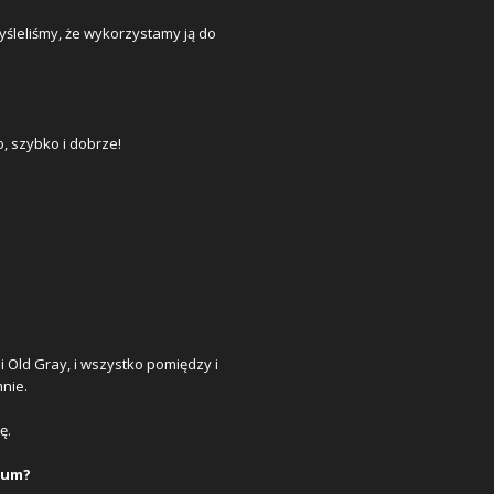
śleliśmy, że wykorzystamy ją do
o, szybko i dobrze!
i Old Gray, i wszystko pomiędzy i
mnie.
ę.
lbum?