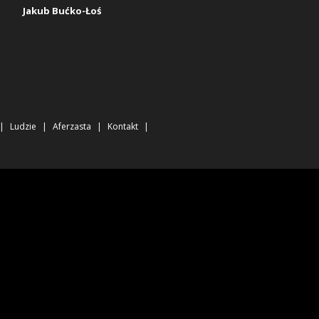
Jakub Bućko-Łoś
Ludzie
Aferzasta
Kontakt