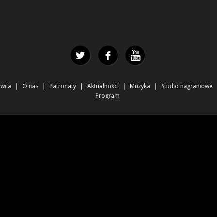
awca
O nas
Patronaty
Aktualności
Muzyka
Studio nagraniowe
Program