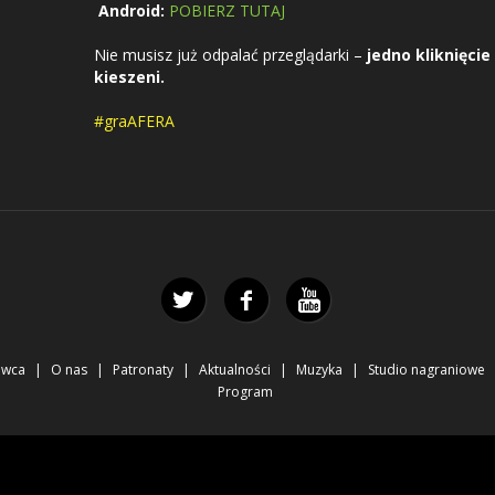
Android:
POBIERZ TUTAJ
Nie musisz już odpalać przeglądarki –
jedno kliknięcie
kieszeni.
#graAFERA
awca
O nas
Patronaty
Aktualności
Muzyka
Studio nagraniowe
Program