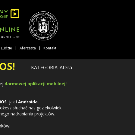
RNETT - NOBODY REALLY CARES IF YOU DON'T GO TO THE PARTY
Ludzie
Aferzasta
Kontakt
OS!
KATEGORIA: Afera
zej
darmowej aplikacji mobilnej!
iOS
, jak i
Androida.
możesz słuchać nas gdziekolwiek
nego nadrabiania projektów.
inków: