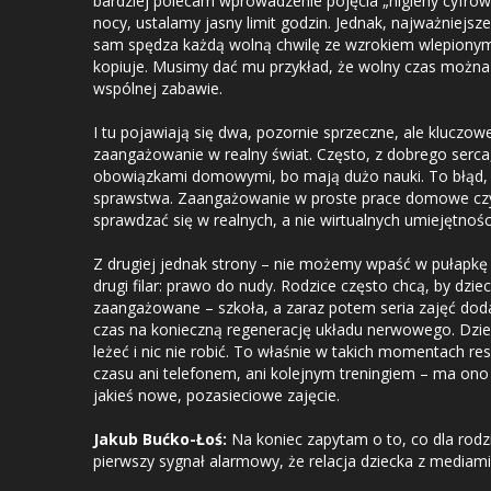
bardziej polecam wprowadzenie pojęcia „higieny cyfrowe
nocy, ustalamy jasny limit godzin. Jednak, najważniejsze 
sam spędza każdą wolną chwilę ze wzrokiem wlepionym 
kopiuje. Musimy dać mu przykład, że wolny czas można s
wspólnej zabawie.
I tu pojawiają się dwa, pozornie sprzeczne, ale kluczowe
zaangażowanie w realny świat. Często, z dobrego serca,
obowiązkami domowymi, bo mają dużo nauki. To błąd, 
sprawstwa. Zaangażowanie w proste prace domowe cz
sprawdzać się w realnych, a nie wirtualnych umiejętnośc
Z drugiej jednak strony – nie możemy wpaść w pułapkę 
drugi filar: prawo do nudy. Rodzice często chcą, by dzie
zaangażowane – szkoła, a zaraz potem seria zajęć do
czas na konieczną regenerację układu nerwowego. Dzi
leżeć i nic nie robić. To właśnie w takich momentach r
czasu ani telefonem, ani kolejnym treningiem – ma ono
jakieś nowe, pozasieciowe zajęcie.
Jakub Bućko-Łoś:
Na koniec zapytam o to, co dla rodzi
pierwszy sygnał alarmowy, że relacja dziecka z mediami