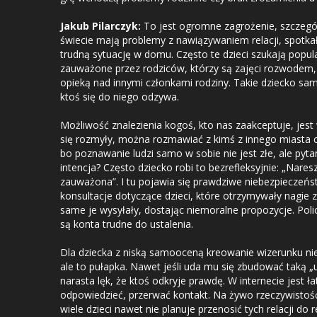
Jakub Pilarczyk:
To jest ogromne zagrożenie, szczegól
świecie mają problemy z nawiązywaniem relacji, spotka
trudną sytuację w domu. Często te dzieci szukają popula
zauważone przez rodziców, którzy są zajęci rozwode
opieką nad innymi członkami rodziny. Takie dziecko samo
ktoś się do niego odzywa.
Możliwość znalezienia kogoś, kto nas zaakceptuje, jest 
się rozmyły, można rozmawiać z kimś z innego miasta cz
bo poznawanie ludzi samo w sobie nie jest złe, ale pytan
intencja? Często dziecko robi to bezrefleksyjnie: „Nare
zauważona”. I tu pojawia się prawdziwe niebezpieczeń
konsultacje dotyczące dzieci, które otrzymywały nagie 
same je wysyłały, dostając niemoralne propozycje. Polic
są konta trudne do ustalenia.
Dla dziecka z niską samooceną kreowanie wizerunku ni
ale to pułapka. Nawet jeśli uda mu się zbudować taką „
narasta lęk, że ktoś odkryje prawdę. W internecie jest 
odpowiedzieć, przerwać kontakt. Na żywo rzeczywistość
wiele dzieci nawet nie planuje przenosić tych relacji do