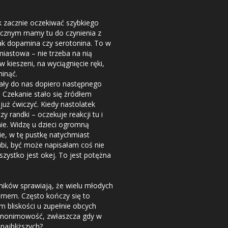
k zacznie oczekiwać szybkiego
gicznym mamy tu do czynienia z
k dopamina czy serotonina. To w
iastowa – nie trzeba na nią
w kieszeni, na wyciągnięcie ręki,
minąć.
ały do nas dopiero następnego
. Czekanie stało się źródłem
już ćwiczyć. Kiedy nastolatek
y randki – oczekuje reakcji tu i
śnie. Widzę u dzieci ogromną
ie, w tę pustkę natychmiast
lubi, być może napisałam coś nie
zystko jest okej. To jest potężna
śników sprawiają, że wielu młodych
domem. Często kończy się to
 bliskości u zupełnie obcych
ą anonimowość, zwłaszcza gdy w
najbliższych?