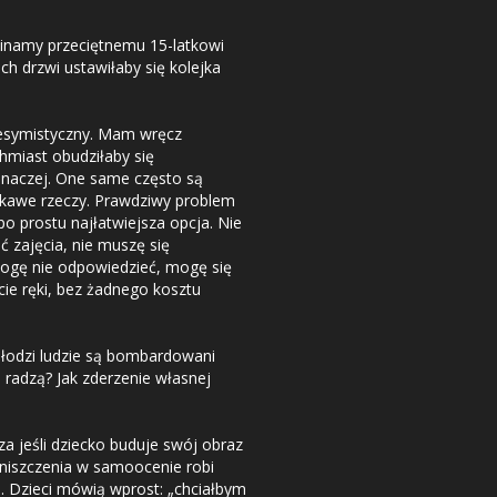
namy przeciętnemu 15-latkowi
ch drzwi ustawiłaby się kolejka
esymistyczny. Mam wręcz
chmiast obudziłaby się
inaczej. One same często są
iekawe rzeczy. Prawdziwy problem
o prostu najłatwiejsza opcja. Nie
 zajęcia, nie muszę się
Mogę nie odpowiedzieć, mogę się
cie ręki, bez żadnego kosztu
młodzi ludzie są bombardowani
 radzą? Jak zderzenie własnej
a jeśli dziecko buduje swój obraz
zniszczenia w samoocenie robi
. Dzieci mówią wprost: „chciałbym