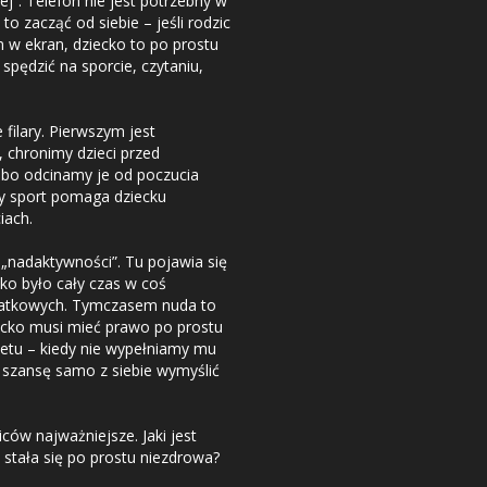
j”. Telefon nie jest potrzebny w
to zacząć od siebie – jeśli rodzic
w ekran, dziecko to po prostu
pędzić na sporcie, czytaniu,
 filary. Pierwszym jest
 chronimy dzieci przed
bo odcinamy je od poczucia
y sport pomaga dziecku
iach.
„nadaktywności”. Tu pojawia się
cko było cały czas w coś
datkowych. Tymczasem nuda to
ecko musi mieć prawo po prostu
esetu – kiedy nie wypełniamy mu
 szansę samo z siebie wymyślić
ców najważniejsze. Jaki jest
 stała się po prostu niezdrowa?