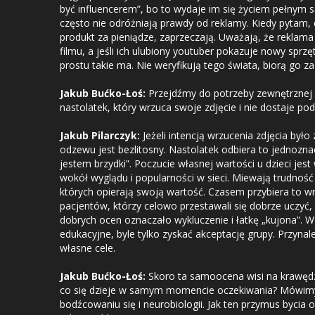
być influencerem”, bo to wydaje im się życiem pełnym 
często nie odróżniają prawdy od reklamy. Kiedy pytam, 
produkt za pieniądze, zaprzeczają. Uważają, że reklama t
filmu, a jeśli ich ulubiony youtuber pokazuje nowy sprzę
prostu takie ma. Nie weryfikują tego świata, biorą go 
Jakub Bućko-Łoś:
Przejdźmy do potrzeby zewnętrznej w
nastolatek, który wrzuca swoje zdjęcie i nie dostaje pod
Jakub Pilarczyk:
Jeżeli intencją wrzucenia zdjęcia było
odzewu jest bezlitosny. Nastolatek odbiera to jednoznac
jestem brzydki”. Poczucie własnej wartości u dzieci j
wokół wyglądu i popularności w sieci. Miewają trudnoś
których opierają swoją wartość. Czasem przybiera to w
pacjentów, którzy celowo przestawali się dobrze uczyć, 
dobrych ocen oznaczało wykluczenie i łatkę „kujona”. W
edukacyjne, byle tylko zyskać akceptację grupy. Przynale
własne cele.
Jakub Bućko-Łoś:
Skoro ta samoocena wisi na krawędz
co się dzieje w samym momencie oczekiwania? Mówim
bodźcowaniu się i neurobiologii. Jak ten przymus bycia o