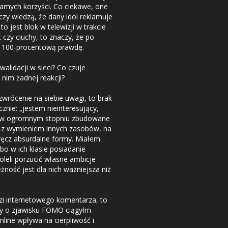
samych korzyści. Co ciekawe, one
czy wiedzą, że dany idol reklamuje
o jest blok w telewizji w trakcie
t czy ciuchy, to znaczy, że po
za 100-procentową prawdę.
alidacji w sieci? Co czuje
 nim żadnej reakcji?
 zwrócenie na siebie uwagi, to brak
znie: „jestem nieinteresujący,
est w ogromnym stopniu zbudowane
ć z wymieniem innych zasobów, na
ręcz absurdalne formy. Miałem
bo w ich klasie posiadanie
oleli porzucić własne ambicje
żność jest dla nich ważniejsza niż
i internetowego komentarza, to
y o zjawisku FOMO ciągyłm
nline wpływa na cierpliwość i