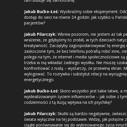
tam buduje się samoocenę.
Jakub Bućko-Łoś:
Wyobraźmy sobie eksperyment. Odci
dostęp do sieci na równe 24 godzin. Jak szybko u Pański
pacjentów?
Jakub Pilarczyk:
Wbrew pozorom, nie jestem aż tak p
wrażenie, że gdybyśmy to zrobili, w tych dzieciach naty
kreatywność. Zaczęłyby zagospodarowywać tę energię 
zaskoczone tym, że bez telefonu potrafią robić inne, c
polega na tym, że internet i media społecznościowe są p
trzeba w nią wkładać żadnego wysiłku. Nie muszę szukać
konfrontować z nudą – wystarczy, że przewinę ekran. 
wylogować. To rozrywka i substytut relacji na wyciągnię
energetycznego.
Jakub Bućko-Łoś:
Skoro wszystko jest takie łatwe, a 
wyidealizowanym życiem influencerów – jak sobie z tym
codzienności z tą iluzją wpływa na ich psychikę?
Jakub Pilarczyk:
Skutki są bardzo negatywnie, zwłaszcz
świata wyłącznie na tej podstawie. Widzę, jak potężne 
ciągłe porównywanie się do wykreowanego życia innych