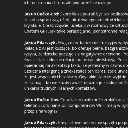
ich mniemaniu chroni, ale jednocześnie izoluje.
Jakub Bućko-Łoś:
Skoro klasa potrafi być tak bezlitosn
ze sobą sporo zagrożeń, nic dziwnego, że młodzi ludzie s
krytykuje. Coraz częściej uciekają w rozmowy ze sztuczn
Chatem GPT. Jak takie parasocjalne, jednostronne rela
Jakub Pilarczyk:
Mogą mieć bardzo destrukcyjny wpływ 
Relacja z AI jest kusząca, bo oferuje pełne, bezgranicz
ryzyka, że dziecko poczuje się negatywnie ocenione. P
świecie takie idealne relacje po prostu nie istnieją. Po
opierać się na akceptacji faktu, że jesteśmy w czymś d
Sztuczna inteligencja zniekształca ten obraz, stale utwi
że jest wspaniały i bez skazy. Gdy takie dziecko wyjdzie
ze ścianą – bo nie każdy rówieśnik uzna je za idealne.
unikania trudnych, realnych kontaktów.
Jakub Bućko-Łoś:
Co w takim razie może zrobić rodzic?
telefonu i odcinanie od komputera czy Wi-Fi mają w ogól
przepis na wojnę?
Jakub Pilarczyk:
Kary i siłowe odbieranie sprzętu po p