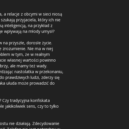
a, a relacje z obcymi w sieci niosą
zukają przyjaciela, który ich nie
ą inteligencją, na przykład z
cje wpływają na młody umysł?
na przyszłe, dorosłe życie.
ne zrozumienie. Nie ma w niej
roblem w tym, że w realnym
czucie własnej wartości powinno
obrzy, ale mamy też wady.
erdzając nastolatka w przekonaniu,
 do prawdziwych ludzi, zderzy się
 Taka ułuda może prowadzić do
 Czy tradycyjna konfiskata
e jakikolwiek sens, czy to tylko
rostu nie działają. Zdecydowanie