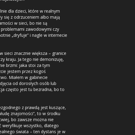
nie dla dzieci, które w realnym
ły się z odrzuceniem albo mają
rności w sieci, bo nie są
m, problemami zawodowymi czy
tnie „dryfuje” i nagle w internecie
w sieci znacznie większa – granice
y kraju. Ja tego nie demonizuję,
ie brzmi: jaka stoi za tym
szcie jestem przez kogoś
stwo. Miałem w gabinecie
zdjęcia od dorosłych osób lub
ja często jest tu bezradna, bo to
ezgodnego z prawdą jest kuszące,
ułudę znajomości”, to w środku
łatwiej, bo zawsze można nie
 weryfikuje wszystko, dlatego
 realnego świata – ten dystans je w