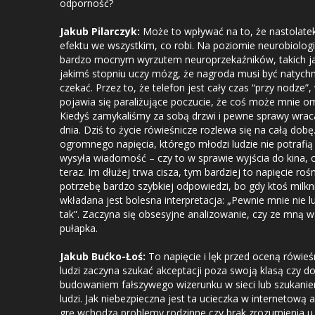
odporność?
Jakub Pilarczyk:
Może to wpływać na to, że nastolate
efektu we wszystkim, co robi. Na poziomie neurobiolo
bardzo mocnym wyrzutem neuroprzekaźników, takich ja
jakimś stopniu uczy mózg, że nagroda musi być natychm
czekać. Przez to, że telefon jest cały czas “przy nodze”, 
pojawia się paraliżujące poczucie, że coś może mnie o
Kiedyś zamykaliśmy za sobą drzwi i pewne sprawy wrac
dnia. Dziś to życie rówieśnicze rozlewa się na całą dobę
ogromnego napięcia, którego młodzi ludzie nie potrafią 
wysyła wiadomość – czy to w sprawie wyjścia do kina, cz
teraz. Im dłużej trwa cisza, tym bardziej to napięcie ro
potrzebę bardzo szybkiej odpowiedzi, bo gdy ktoś milkn
wkładana jest bolesna interpretacja: „Pewnie mnie nie 
tak”. Zaczyna się obsesyjne analizowanie, czy ze mną ws
pułapka.
Jakub Bućko-Łoś:
To napięcie i lęk przed oceną rówie
ludzi zaczyna szukać akceptacji poza swoją klasą czy 
budowaniem fałszywego wizerunku w sieci lub szukaniem
ludzi. Jak niebezpieczna jest ta ucieczka w internetow
grę wchodzą problemy rodzinne czy brak zrozumienia u 