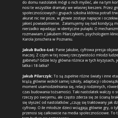
do domu nastolatek mógł o nich myśleć, ale na tym koni
nosi te wszystkie dramaty we własnej kieszeni. Przez gr
społecznościowych i grupach szkolna kłótnia potrafi trwa
akurat nic nie pisze, w głowie zostaje napięcie i oczekiw
jakieś powiadomienie. Załamujemy się nad kondycją mł
nierzadko wpadając w identyczne pułapki. O mechanizmac
rozmawiam z Jakubem Pilarczykiem, psychologiem klinic
Karola Jonschera w Poznaniu.
Jakub Bućko-Łoś:
Panie Jakubie, cyfrowa presja objawi
inaczej. Z czym w tej nowej rzeczywistości młodzi ludz
gabinetu? Gdzie leży główna różnica w tych kryzysach, j
latka i 18-latka?
Jakub Pilarczyk:
To są zupełnie różne światy i inne et
krążą głównie wokół samej szkoły, adaptacji i obowiązkó
moment usamodzielniania się, relacji rodzinnych, rówi
czas budowania tożsamości. Taki nastolatek walczy o s
rzeczy po swojemu, ale często zderza się ze ścianą bra
się słyszeć od nastolatków: „czuję się traktowany jak dzi
cyfrowy. O ile młodsze dzieci wciągają głównie gry, o ty
przenosi się całkowicie na media społecznościowe. To t