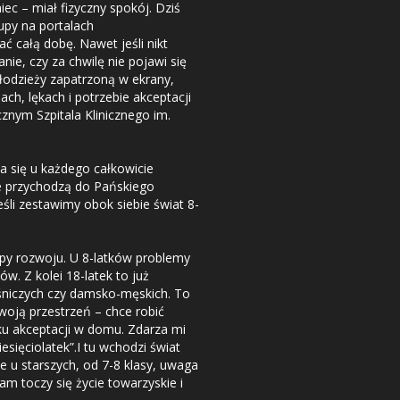
ec – miał fizyczny spokój. Dziś
upy na portalach
ć całą dobę. Nawet jeśli nikt
anie, czy za chwilę nie pojawi się
odzieży zapatrzoną w ekrany,
h, lękach i potrzebie akceptacji
znym Szpitala Klinicznego im.
a się u każdego całkowicie
ie przychodzą do Pańskiego
eśli zestawimy obok siebie świat 8-
apy rozwoju. U 8-latków problemy
w. Z kolei 18-latek to już
eśniczych czy damsko-męskich. To
woją przestrzeń – chce robić
ku akceptacji w domu. Zdarza mi
esięciolatek”.I tu wchodzi świat
le u starszych, od 7-8 klasy, uwaga
am toczy się życie towarzyskie i