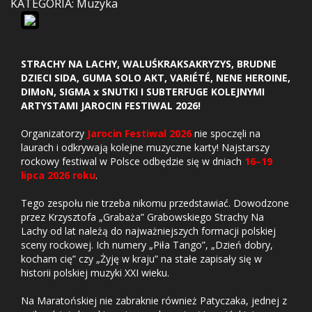
KATEGORIA: Muzyka
STRACHY NA LACHY, WALUŚKRAKSAKRYZYS, BRUDNE
DZIECI SIDA, GUMA SOLO AKT, VARIÉTÉ, NENE HEROINE,
DIMoN, SIGMA x SNUTKI I SUBTERFUGE KOLEJNYMI
ARTYSTAMI JAROCIN FESTIWAL 2026!
Organizatorzy
Jarocin Festiwal 2026
nie spoczęli na
laurach i odkrywają kolejne muzyczne karty! Najstarszy
rockowy festiwal w Polsce odbędzie się w dniach
16–19
lipca 2026 roku
.
Tego zespołu nie trzeba nikomu przedstawiać. Dowodzone
przez Krzysztofa „Grabaża” Grabowskiego Strachy Na
Lachy od lat należą do najważniejszych formacji polskiej
sceny rockowej. Ich numery „Piła Tango”, „Dzień dobry,
kocham cię” czy „Żyję w kraju” na stałe zapisały się w
historii polskiej muzyki XXI wieku.
Na Maratońskiej nie zabraknie również Patyczaka, jednej z