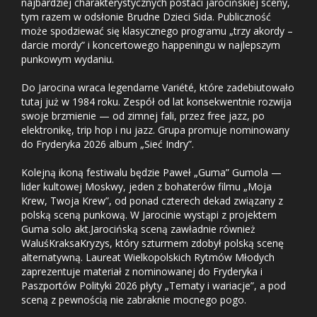
najbardziej charakterystycznych postaci jarocińskiej sceny,
tym razem w odsłonie Brudne Dzieci Sida. Publiczność
może spodziewać się klasycznego programu „trzy akordy –
darcie mordy” i koncertowego happeningu w najlepszym
punkowym wydaniu.
Do Jarocina wraca legendarne Variété, które zadebiutowało
tutaj już w 1984 roku. Zespół od lat konsekwentnie rozwija
swoje brzmienie — od zimnej fali, przez free jazz, po
elektronikę, trip hop i nu jazz. Grupa promuje nominowany
do Fryderyka 2026 album „Sieć Indry”.
Kolejną ikoną festiwalu będzie Paweł „Guma” Gumola —
lider kultowej Moskwy, jeden z bohaterów filmu „Moja
Krew, Twoja Krew”, od ponad czterech dekad związany z
polską sceną punkową. W Jarocinie wystąpi z projektem
Guma solo akt.Jarocińską sceną zawładnie również
WaluśKraksaKryzys, który szturmem zdobył polską scenę
alternatywną. Laureat Wielkopolskich Rytmów Młodych
zaprezentuje materiał z nominowanej do Fryderyka i
Paszportów Polityki 2026 płyty „Tematy i wariacje”, a pod
sceną z pewnością nie zabraknie mocnego pogo.