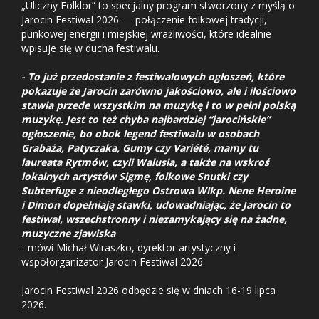
„Uliczny Folklor” to specjalny program stworzony z myślą o
Jarocin Festiwal 2026 — połączenie folkowej tradycji,
punkowej energii i miejskiej wrażliwości, które idealnie
wpisuje się w ducha festiwalu.
- To już przedostanie z festiwalowych ogłoszeń, które
pokazuje że Jarocin zarówno jakościowo, ale i ilościowo
stawia przede wszystkim na muzykę i to w pełni polską
muzykę. Jest to też chyba najbardziej “jarocińskie”
ogłoszenie, bo obok legend festiwalu w osobach
Grabaża, Patyczaka, Gumy czy Variété, mamy tu
laureata Rytmów, czyli Walusia, a także na wskroś
lokalnych artystów Sigmę, folkowe Snutki czy
Subterfuge z nieodległego Ostrowa Wlkp. Nene Heroine
i Dimon dopełniają stawki, udowadniając, że Jarocin to
festiwal, wszechstronny i niezamykający się na żadne,
muzyczne zjawiska
- mówi Michał Wiraszko, dyrektor artystyczny i
współorganizator Jarocin Festiwal 2026.
Jarocin Festiwal 2026 odbędzie się w dniach 16-19 lipca
2026.