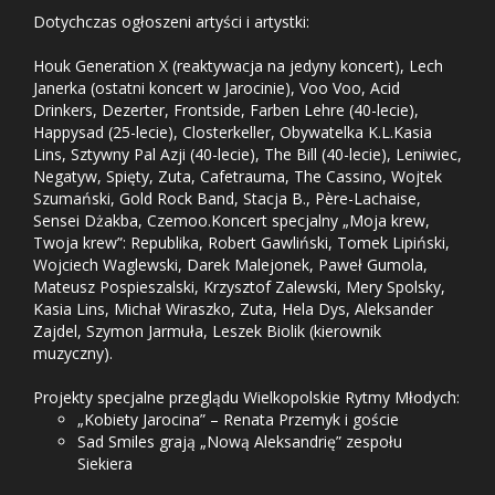
Dotychczas ogłoszeni artyści i artystki:
Houk Generation X (reaktywacja na jedyny koncert), Lech
Janerka (ostatni koncert w Jarocinie), Voo Voo, Acid
Drinkers, Dezerter, Frontside, Farben Lehre (40-lecie),
Happysad (25-lecie), Closterkeller, Obywatelka K.L.Kasia
Lins, Sztywny Pal Azji (40-lecie), The Bill (40-lecie), Leniwiec,
Negatyw, Spięty, Zuta, Cafetrauma, The Cassino, Wojtek
Szumański, Gold Rock Band, Stacja B., Père-Lachaise,
Sensei Dżakba, Czemoo.Koncert specjalny „Moja krew,
Twoja krew”: Republika, Robert Gawliński, Tomek Lipiński,
Wojciech Waglewski, Darek Malejonek, Paweł Gumola,
Mateusz Pospieszalski, Krzysztof Zalewski, Mery Spolsky,
Kasia Lins, Michał Wiraszko, Zuta, Hela Dys, Aleksander
Zajdel, Szymon Jarmuła, Leszek Biolik (kierownik
muzyczny).
Projekty specjalne przeglądu Wielkopolskie Rytmy Młodych:
„Kobiety Jarocina” – Renata Przemyk i goście
Sad Smiles grają „Nową Aleksandrię” zespołu
Siekiera