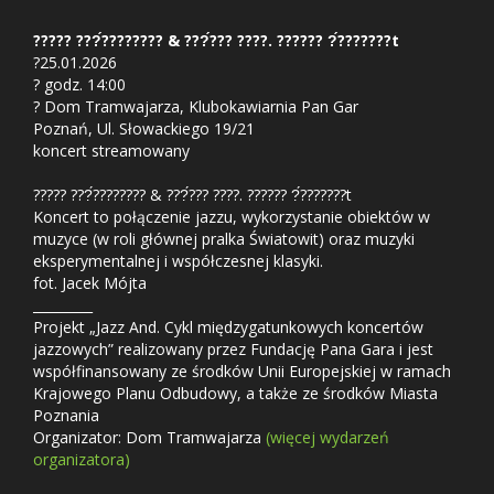
????? ???́???????? & ???́??? ????. ?????? ?́???????t
?25.01.2026
? godz. 14:00
? Dom Tramwajarza, Klubokawiarnia Pan Gar
Poznań, Ul. Słowackiego 19/21
koncert streamowany
????? ???́???????? & ???́??? ????. ?????? ?́???????t
Koncert to połączenie jazzu, wykorzystanie obiektów w
muzyce (w roli głównej pralka Światowit) oraz muzyki
eksperymentalnej i współczesnej klasyki.
fot. Jacek Mójta
_________
Projekt „Jazz And. Cykl międzygatunkowych koncertów
jazzowych” realizowany przez Fundację Pana Gara i jest
współfinansowany ze środków Unii Europejskiej w ramach
Krajowego Planu Odbudowy, a także ze środków Miasta
Poznania
Organizator: Dom Tramwajarza
(więcej wydarzeń
organizatora)