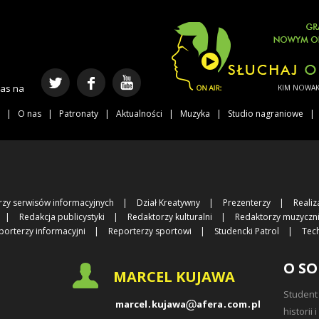
nas na
KIM NOWAK -
O nas
Patronaty
Aktualności
Muzyka
Studio nagraniowe
rzy serwisów informacyjnych
Dział Kreatywny
Prezenterzy
Realiz
Redakcja publicystyki
Redaktorzy kulturalni
Redaktorzy muzyczn
porterzy informacyjni
Reporterzy sportowi
Studencki Patrol
Tec
O SO
MARCEL KUJAWA
Student
marcel
kujawa
afera
com
pl
historii