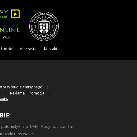
 WILK
Ludzie
Aferzasta
Kontakt
atorzy studia emisyjnego
i
Reklama i Promocja
hnika
BIE:
 polonistyki na UAM. Pasjonat sportu,
 i muzyki new wave.